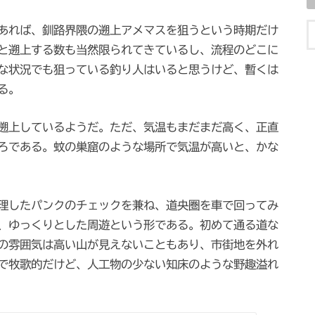
あれば、釧路界隈の遡上アメマスを狙うという時期だけ
と遡上する数も当然限られてきているし、流程のどこに
な状況でも狙っている釣り人はいると思うけど、暫くは
る。
遡上しているようだ。ただ、気温もまだまだ高く、正直
ろである。蚊の巣窟のような場所で気温が高いと、かな
理したパンクのチェックを兼ね、道央圏を車で回ってみ
、ゆっくりとした周遊という形である。初めて通る道な
の雰囲気は高い山が見えないこともあり、市街地を外れ
で牧歌的だけど、人工物の少ない知床のような野趣溢れ