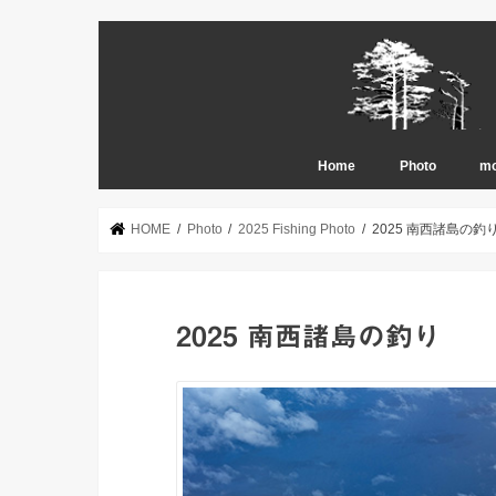
Home
Photo
mo
2026 Fishing Ph
2025 Fishing Ph
2024 Fishing Ph
2023 Fishing Ph
2022 Fishing Ph
2021 Fishing Ph
2020 Fishing Ph
2019 Fishing Ph
2018 Fishing Ph
2017 Fishing Ph
2016 Fishing Ph
2015 Fishing Ph
2014 Fishing Ph
2013 Fishing Ph
2012 Fishing Ph
2011 Fishing Ph
2010 Fishing Ph
2009 Fishing Ph
2008 Fishing Ph
Trip Photo（2
Trip Photo（20
Trip Photo（20
Trip Photo（-2
nature snap
HOME
Photo
2025 Fishing Photo
2025 南西諸島の釣
2025 南西諸島の釣り