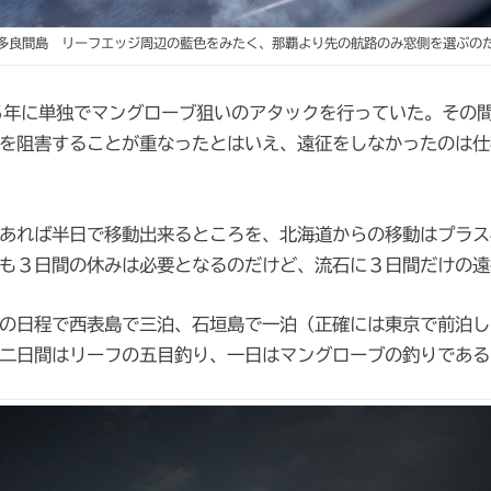
多良間島 リーフエッジ周辺の藍色をみたく、那覇より先の航路のみ窓側を選ぶの
5年に単独でマングローブ狙いのアタックを行っていた。その
を阻害することが重なったとはいえ、遠征をしなかったのは仕
あれば半日で移動出来るところを、北海道からの移動はプラス
も３日間の休みは必要となるのだけど、流石に３日間だけの遠
の日程で西表島で三泊、石垣島で一泊（正確には東京で前泊し
二日間はリーフの五目釣り、一日はマングローブの釣りである