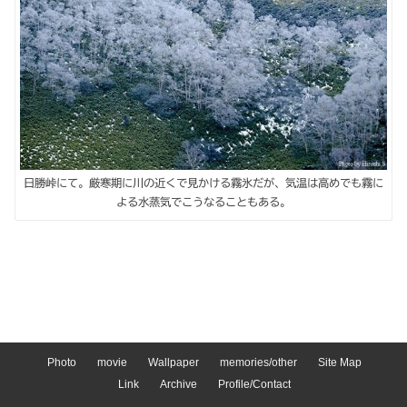
日勝峠にて。厳寒期に川の近くで見かける霧氷だが、気温は高めでも霧に
よる水蒸気でこうなることもある。
Photo
movie
Wallpaper
memories/other
Site Map
Link
Archive
Profile/Contact