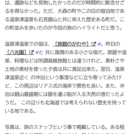
は、遺跡なども見物したかったのだが時間的に断念せざ
るを得なかった。ただ、大森の町やこの日の宿泊地であ
る温泉津温泉も石見銀山と共に栄えた歴史ある町だ。こ
の町並みを歩いたのが今回の旅のハイライトだと思う。
温泉津温泉での宿は、
［旅館のがわや］
。昨日の
［八光園］
と 共に風情のある小さな宿だ。部屋や温
泉、料理などは所謂高級旅館とは違うけれど、素朴さや
土地の素材を使った夕食は共に満足出来た。翌日、温泉
津温泉近く の沖泊という集落などに立ち寄ってみたけ
ど、この周辺はリアス式の海岸で景色も良い。また、沖
泊は銀山最盛期には銀を運ぶ船が入る天然の港だったよ
うだ。 この辺りも北海道では考えられない歴史を持って
いる地である。
写真は、旅のスナップという事で掲載している。ある程