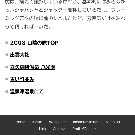
度は、構えて撮影しているけれど、基本的には歩きなが
らバシャバシャとシャッターを押しているだけ。フレー
ミング云々の腕以前のレベルだけど、雰囲気だけを味わ
って頂ければ幸いだ。
2008 山陰の旅TOP
出雲大社
立久恵峡温泉 八光園
古い町並み
温泉津温泉にて
Photo
movie
Wallpaper
memories/other
Site Map
Link
Archive
Profile/Contact