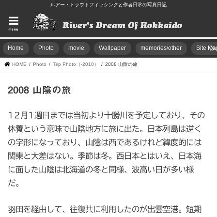
ルアー・トラウトフィッシングと作者日常の写真日記
menu
Home
Photo
movie
Wallpaper
memories/other
Site Ma
HOME
Photo
Trip Photo（-2010）
2008 山陰の旅
2008 山陰の旅
12月1週目までは当初より十勝川を予定しており、その
休養という意味で山陰地方に旅に出た。日本列島は逆く
の字形になっており、山陰は西であるけれど緯度的には
関東と大差はない。季節は冬。西日本とはいえ、日本海
に面した山陰は北海道の冬と同様、波高い日が多い様
だ。
羽田を経由して、往復共に利用したのが出雲空港。短期