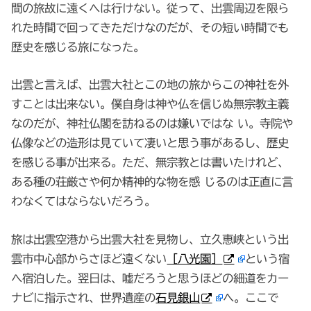
間の旅故に遠くへは行けない。従って、出雲周辺を限ら
れた時間で回ってきただけなのだが、その短い時間でも
歴史を感じる旅になった。
出雲と言えば、出雲大社とこの地の旅からこの神社を外
すことは出来ない。僕自身は神や仏を信じぬ無宗教主義
なのだが、神社仏閣を訪ねるのは嫌いではな い。寺院や
仏像などの造形は見ていて凄いと思う事があるし、歴史
を感じる事が出来る。ただ、無宗教とは書いたけれど、
ある種の荘厳さや何か精神的な物を感 じるのは正直に言
わなくてはならないだろう。
旅は出雲空港から出雲大社を見物し、立久恵峡という出
雲市中心部からさほど遠くない
［八光園］
という宿
へ宿泊した。翌日は、嘘だろうと思うほどの細道をカー
ナビに指示され、世界遺産の
石見銀山
へ。ここで