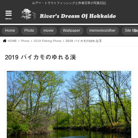
ルアー・トラウトフィッシングと作者日常の写真日記
menu
Home
Photo
movie
Wallpaper
memories/other
Site Ma
HOME
Photo
2019 Fishing Photo
2019 バイカモのゆれる渓
2019 バイカモのゆれる渓