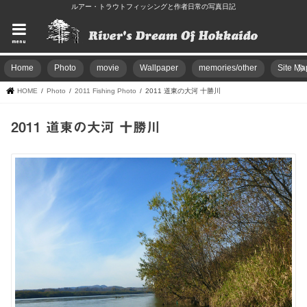
ルアー・トラウトフィッシングと作者日常の写真日記
menu
Home
Photo
movie
Wallpaper
memories/other
Site Ma
HOME
Photo
2011 Fishing Photo
2011 道東の大河 十勝川
2011 道東の大河 十勝川