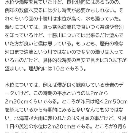
水位や濁度を見ていたけど、良化傾向にはあるものの、
例年の数値へ戻るには少し時間が必要かもしれない。そ
れくらい今回の十勝川は水位が高く、水も濁っていた。
濁りについては、真っ茶色の流れで食いつく茶路や音別
を知っているけど、十勝川については出来るだけ澄んで
いた方が良いと僕は思っている。もっとも、歴舟の様な
河口まで清流という川ではないので多少の濁りは入って
いるものだけど、具体的な濁度の目安で言えば30以下が
望ましい。理想的には10台であろう。
水位については、例えば僕が良く観察している茂岩のデ
ータだけど、この時期の平水というのは2mから
2m20cmくらいである。ところが昨日は軽く2m50cm
を超えているから時期的にみると多いなんてものではな
い。北海道が大雨に襲われたのは9月頭の事だけど、9月
１日の茂岩の水位は2m20cm台である。ところが9月6