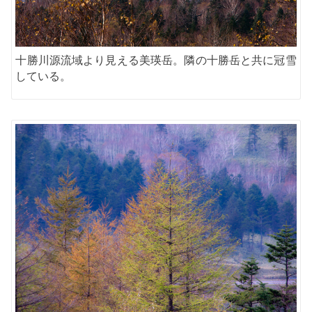
十勝川源流域より見える美瑛岳。隣の十勝岳と共に冠雪
している。