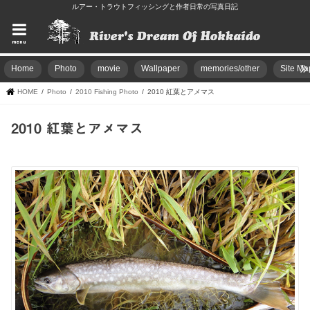
ルアー・トラウトフィッシングと作者日常の写真日記
menu
Home
Photo
movie
Wallpaper
memories/other
Site Ma
HOME
Photo
2010 Fishing Photo
2010 紅葉とアメマス
2010 紅葉とアメマス