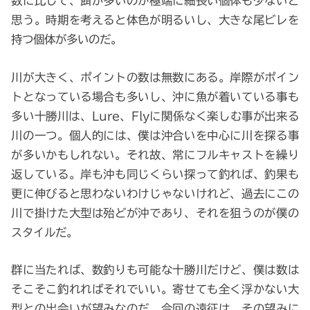
数に比して、餌が多いのか極端に細長い個体も少ないと
思う。時期を考えると体色が明るいし、大きな尾ビレを
持つ個体が多いのだ。
川が大きく、ポイントの数は無数にある。岸際がポイン
トとなっている場合も多いし、沖に魚が着いている事も
多い十勝川は、Lure、Flyに関係なく楽しむ事が出来る
川の一つ。個人的には、僕は沖合いを中心に川を探る事
が多いかもしれない。それ故、常にフルキャストを繰り
返している。岸も沖も同じくらい探って釣れば、釣果も
更に伸びると思わないわけじゃないけれど、過去にこの
川で掛けた大型は殆どが沖であり、それを狙うのが僕の
スタイルだ。
群に当たれば、数釣りも可能な十勝川だけど、僕は数は
そこそこ釣れればそれでいい。寄せても全く浮かない大
型との出会いが望みなのだ。今回の遠征は、その望みに