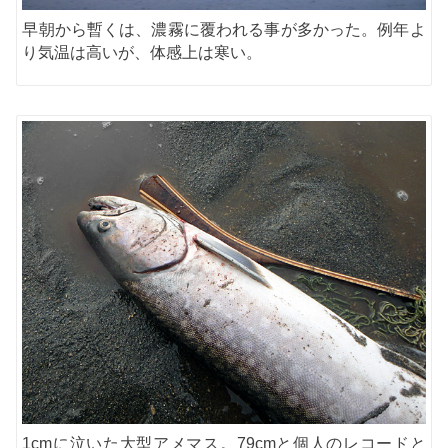
早朝から暫くは、濃霧に覆われる事が多かった。例年よ
り気温は高いが、体感上は寒い。
1cmに泣いた大型アメマス。79cmと個人のレコードと