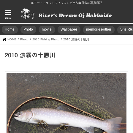
ルアー・トラウトフィッシングと作者日常の写真日記
menu
Home
Photo
movie
Wallpaper
memories/other
Site Ma
HOME
Photo
2010 Fishing Photo
2010 濃霧の十勝川
2010 濃霧の十勝川