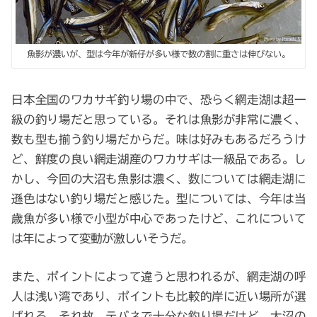
魚影が濃いが、型は今年が新仔が多い様で数の割に重さは伸びない。
日本全国のワカサギ釣り場の中で、恐らく網走湖は超一
級の釣り場だと思っている。それは魚影が非常に濃く、
数も型も揃う釣り場だからだ。味は好みもあるだろうけ
ど、鮮度の良い網走湖産のワカサギは一級品である。し
かし、今回の大沼も魚影は濃く、数については網走湖に
遜色はない釣り場だと感じた。型については、今年は当
歳魚が多い様で小型が中心であったけど、これについて
は年によって変動が激しいそうだ。
また、ポイントによって違うと思われるが、網走湖の呼
人は浅い湾であり、ポイントも比較的岸に近い場所が選
ばれる。それ故、テバネで十分な釣り場だけど、大沼の