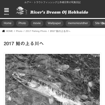
ルアー・トラウトフィッシングと作者日常の写真日記
menu
Home
Photo
movie
Wallpaper
memories/other
Site Ma
HOME
Photo
2017 Fishing Photo
2017 鮭の上る川へ
2017 鮭の上る川へ