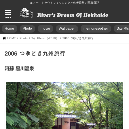
ルアー・トラウトフィッシングと作者日常の写真日記
menu
Home
Photo
movie
Wallpaper
memories/other
Site Ma
HOME
Photo
Trip Photo（-2010）
2006 つゆどき九州旅行
2006 つゆどき九州旅行
阿蘇 黒川温泉