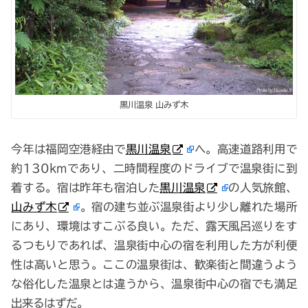
黒川温泉 山みず木
今年は福岡空港経由で
黒川温泉
へ。高速道路利用で
約130kmであり、二時間程度のドライブで温泉街に到
着する。宿は昨年も宿泊した
黒川温泉
の人気旅館、
山みず木
。宿の建ち並ぶ温泉街より少し離れた場所
にあり、環境はすこぶる良い。ただ、露天風呂巡りをす
るつもりであれば、温泉街中心の宿を利用した方が利便
性は高いと思う。ここの温泉街は、歓楽街と間違うよう
な俗化した温泉とは違うから、温泉街中心の宿でも満足
出来るはずだ。