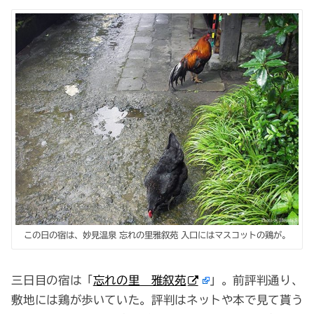
この日の宿は、妙見温泉 忘れの里雅叙苑 入口にはマスコットの鶏が。
三日目の宿は「
忘れの里 雅叙苑
」。前評判通り、
敷地には鶏が歩いていた。評判はネットや本で見て貰う