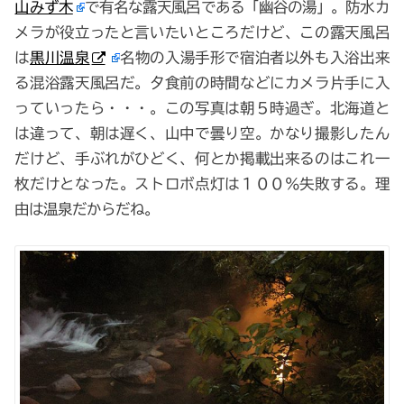
山みず木
で有名な露天風呂である「幽谷の湯」。防水カ
メラが役立ったと言いたいところだけど、この露天風呂
は
黒川温泉
名物の入湯手形で宿泊者以外も入浴出来
る混浴露天風呂だ。夕食前の時間などにカメラ片手に入
っていったら・・・。この写真は朝５時過ぎ。北海道と
は違って、朝は遅く、山中で曇り空。かなり撮影したん
だけど、手ぶれがひどく、何とか掲載出来るのはこれ一
枚だけとなった。ストロボ点灯は１００％失敗する。理
由は温泉だからだね。