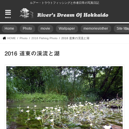
ルアー・トラウトフィッシングと作者日常の写真日記
menu
Home
Photo
movie
Wallpaper
memories/other
Site Ma
HOME
Photo
2016 Fishing Photo
2016 道東の渓流と湖
2016 道東の渓流と湖