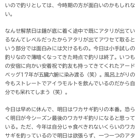
いので釣りとしては、今時期の方が面白いのかもしれな
い。
なんせ解禁日は錘が底に着く途中で既にアタリが出てい
るなんてレベルだったからアタリが出てアワセて取ると
いう部分では面白みには欠けるもの。今日は小手試しの
釣りなので薄暗くなってきた時点で釣りは終了。いつも
の安宿に向かい安着祝で釣友も持ってきてくれたアード
ベッグ17年が五臓六腑に染み渡る（笑）。風呂上がりの
今もストレートでアイラモルトを飲んでいるのだから自
分でも呆れてしまう（笑）。
今日は早めに休んで、明日はワカサギ釣りの本番。恐ら
く明日が今シーズン最後のワカサギ釣りになると思って
いる。ただ、今年は自分じゃ食べきれないくらいのワカ
サギを釣っているので明日は欲張らず、一つ一つのアタ