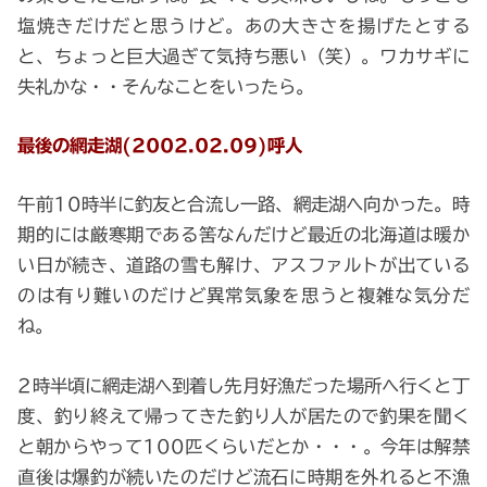
塩焼きだけだと思うけど。あの大きさを揚げたとする
と、ちょっと巨大過ぎて気持ち悪い（笑）。ワカサギに
失礼かな・・そんなことをいったら。
最後の網走湖(2002.02.09)呼人
午前10時半に釣友と合流し一路、網走湖へ向かった。時
期的には厳寒期である筈なんだけど最近の北海道は暖か
い日が続き、道路の雪も解け、アスファルトが出ている
のは有り難いのだけど異常気象を思うと複雑な気分だ
ね。
2時半頃に網走湖へ到着し先月好漁だった場所へ行くと丁
度、釣り終えて帰ってきた釣り人が居たので釣果を聞く
と朝からやって100匹くらいだとか・・・。今年は解禁
直後は爆釣が続いたのだけど流石に時期を外れると不漁