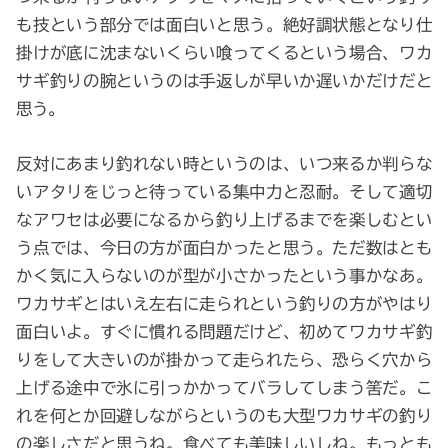
も技という部分では面白いと思う。絶好調状態となり仕
掛けが底に沈まないくらい喰ってくるという場合、ワカ
サギ釣りの腕というのは手返しが早いか遅いかだけだと
思う。
反対にあまり釣れない時というのは、いつ来るか判らな
いアタリをじっと待っている集中力と忍耐。そして適切
なアワセは必要になるから釣り上げるまでを楽しむとい
う点では、今日の方が面白かったと思う。ただ数はとも
かく気に入らないのが型が小さかったという事かなあ。
ワカサギとはいえ左右に走られという釣りの方がやはり
面白いよ。すぐに慣れる問題だけど、初めてワカサギ釣
りをして大きいのが掛かって走られたら、恐らく穴から
上げる途中で氷に引っかかってバラしてしまう筈だ。こ
れを何とか回避しながらというのも大型ワカサギの釣り
の楽しさだと思うね。食べても美味しいしね。もっとも