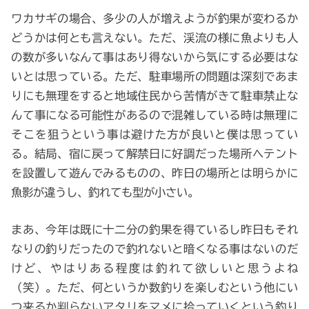
ワカサギの場合、多少の人が増えようが釣果が変わるか
どうかは何とも言えない。ただ、渓流の様に魚よりも人
の数が多いなんて事はあり得ないから気にする必要はな
いとは思っている。ただ、駐車場所の問題は深刻であま
りにも無理をすると地域住民から苦情がきて駐車禁止な
んて事になる可能性があるので混雑している時は無理に
そこを狙うという事は避けた方が良いと僕は思ってい
る。結局、宿に戻って解禁日に好調だった場所へテント
を設置して遊んでみるものの、昨日の場所とは明らかに
魚影が違うし、釣れても型が小さい。
まあ、今年は既に十二分の釣果を得ているし昨日もそれ
なりの釣りだったので釣れないと暗くなる事はないのだ
けど、やはりある程度は釣れて欲しいと思うよね
（笑）。ただ、何というか数釣りを楽しむという他にい
つ来るか判らないアタリをマメに拾っていくという釣り