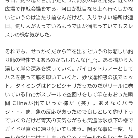
今日、釣り場で合流予定だった釣友の車を発見。近くの
広場で作戦会議をする。河口が駄目なら上へ行くしかな
いというのは当たり前なんだけど、入りやすい場所は連
日、釣り人が入っているようで魚が溜まっていてもスレ
スレの様な気がした。
それでも、せっかくだから竿を出すというのは悲しい釣
り師の習性ではあるのかもしれんな(^_^;。ある橋から入
渓して岸の深みを探っていく。パイロットルアーとして
ハスを使って底を叩いていくと、妙な違和感の後でヒッ
ト。タイミングはドンピシャリだったのだがリールに巻
いているlineがスプールで空回りをして竿をあおった瞬
間にlineが出ていった様だ（笑）。あえなくバラ
シ・・。ま、魚の反応があったので良しとして釣り下っ
ていくのだけど青天の天気ながらも気温は氷点下の様で
ガイドが直ぐに凍り付いてしまう。阿呆な事に一度、リ
ールを水につけてしまったのでスプールからlineから何