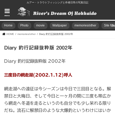
ルアー・トラウトフィッシングと作者日常の写真日記
menu
Home
Photo
movie
Wallpaper
memories/other
Site Ma
HOME
memories/other
Diary 釣行記録抜粋版 2002年
Diary 釣行記録抜粋版 2002年
Diary 釣行記録抜粋版 2002年
三度目の網走湖(2002.1.12)呼人
網走湖への遠征は今シーズンは今日で三回目となる。解
禁日と大晦日、そして今日と一ヶ月の間に三度も帯広か
ら網走へ冬道を走るというのも自分でも少し呆れる限り
だね。流石に解禁日のような大爆釣というわけにはいか