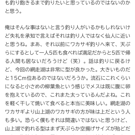
も釣り飽きるまで釣りたいと思っているのではないのか
と思う。
俺はそんな事はないと言う釣り人がいるかもしれないけ
ど失礼を承知で言えばそれは釣り人ではなく仙人に近い
と思うね。まあ、それ以前にワカサギ釣りへ来て、天ぷ
らにするとして一人5匹も食べれば満足だからと5匹で帰
る人間も居ないだろうけど（笑）。話は釣りに戻るけ
ど、今回の網走湖は非常に型が良かった。大きいものだ
と15Cｍ位あるのではないだろうか。流石にこれくらい
になると小さめの柳葉魚という感じでメスは既に腹に卵
を抱えているので、これまた太っているんだよね。これ
を軽く干して焼いて食べると本当に美味しい。網走湖の
ワカサギより山上湖のワカサギの方が味は上だという人
も多い。恐らく僕もそれは間違いではないと思うけど、
山上湖で釣れる型はまず天ぷらか空揚げサイズが殆どだ