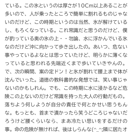
ている。この氷というのは厚さが10Cｍ以上あることが
多いので、人が乗ったところで簡単に割れるものじゃな
いのだけど、この時期というのは当然、氷が解けている
し、もろくなっている。これ常識だと思うのだけど、僕
が釣っている奥の氷の上・・勿論、水に浮かんでいる氷
なのだけど沖に向かって歩き出したの。あいつ、危ない
事やっているよなとは思っていたけど、明らかに薄くな
っていると思われる先端近くまで歩いていきやんの。
で、次の瞬間、案の定ドン！と氷が割れて腰上まで体が
沈んでいった。道徳の教科書的な発想では、笑い事じゃ
ないのかもしれん。でも、この時期に水に浸かるなど危
険この上ないのだけど常識を持った大人の行動だもの。
落ちよう何しようが自分の責任で何とかせい思うもん
な。もっとも、首まで漬かったら笑うどころじゃないだ
ろうけど腰くらいなら、まあ冷たい思いをするだけの
事。命の危険が無ければ、後はしらんな(^_^;隣に居たオ