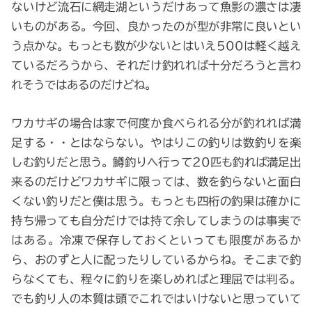
ないけど流石に網走湖というだけあって魚影の濃さは凄
いものがある。今回、良かったのが型が非常に良いとい
う点かな。もっとも数が少ないとはいえ500は軽く越え
ているだろうから、それだけ釣れれば十分だろうと言わ
れそうではあるのだけどね。
ワカサギの場合は家で何度か食べられる分が釣れれば満
足する・・とはならない。やはりこの釣りは数釣りを楽
しむ釣りだと思う。鱒釣りへ行って20匹も釣れば満足出
来るのだけどワカサギに限っては、数を釣らないと面白
くない釣りだと僕は思う。もっとも四桁の釣果は確かに
持ち帰っても自分だけでは持て余してしまうのは事実で
はある。冷凍で保存しておくといっても限度があるか
ら、おのずと人に配ったりしているからね。そこまで釣
らなくても、程々に釣りを楽しめればと理屈では判る。
でも釣り人の本質は頭でこれではいけないと思っていて