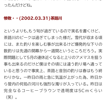
ったんだけどね。
惨敗・・(2002.03.31)茶路川
というよりも,もう旬が過ぎているので実名を書くけど、
茶路川のピークは過ぎてしまった様だ。雪代が収まる頃
には、また釣りを楽しむ事が出来るけど爆発的な下りの
数釣りは先週の開幕から一週間というところだろう。実
際問題として5月の連休近くなると上りのアメマスを狙う
事も出来るのだけど僕はその頃には違う釣り場へ通って
いると思うので事実上、茶路と音別の釣りは春はもう終
わりかな。一昨日の雨と急に気温が上がった為、昨日か
ら管内の何処の河川も強烈な濁りが入っている。昨日は
完全なるコーヒーブラウンで透明度は5Cｍくらい
（笑）。