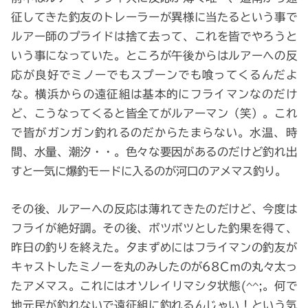
征してきた釣友のトレーラーが異様に当たるという事で
ルアー師のプライドは捨て去って、これを皆でやろうと
いう事になっていた。ところが午後からはルアーへの反
応が良好でミノーでもスプーンでも喰ってくるんだよ
な。横浜からの遠征組は基本的にフライマンなのだけ
ど、こうなってくると皆全てがルアーマン（笑）。これ
で皆がガンガン釣れるのだからたまらない。水温、時
間、水量、潮汐・・。色々な要因があるのだけど釣れ出
すと一気に爆釣モードに入るのが河口のアメマス釣り。
その後、ルアーへの反応は薄れてきたのだけど、今度は
フライが絶好調。その後、ボツボツとした釣果を得て、
昨日の釣りを終えた。夕まずめにはフライマンの釣友が
キャストしたミノーを丸のみしたのが68Cｍの丸々太っ
たアメマス。これにはオソレイリマシタ状態(^^;。何で
地元民が釣れないで遠征組に釣れるんじゃい！という気