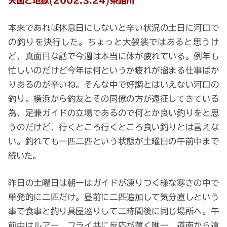
天国と地獄(2002.3.24)茶路川
本来であれば休息日にしないと辛い状況の土日に河口で
の釣りを決行した。ちょっと大袈裟ではあると思うけ
ど、真面目な話で今週は本当に体が疲れている。例年も
忙しいのだけど今年は何というか疲れが溜まる仕事ばか
りあるのが辛いね。そんな中で好調とはいえない河口の
釣り。横浜から釣友とその同僚の方が遠征してきている
為、足兼ガイドの立場であるので何とか良い釣りをと思
うのだけど、行くところ行くところ良い釣りとは言えな
い。釣れても一匹二匹という状態が土曜日の午前中まで
続いた。
昨日の土曜日は朝一はガイドが凍りつく様な寒さの中で
単発的に二匹だけ。昼前に二匹追加して気分直しという
事で食事と釣り具屋巡りして二時間後に同じ場所へ。午
前中はルアー、フライ共に反応が薄く唯一、道南から遠