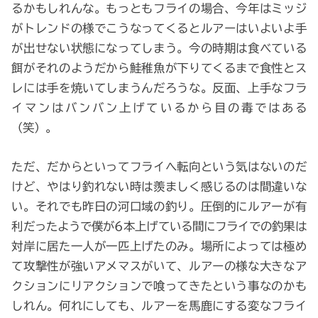
るかもしれんな。もっともフライの場合、今年はミッジ
がトレンドの様でこうなってくるとルアーはいよいよ手
が出せない状態になってしまう。今の時期は食べている
餌がそれのようだから鮭稚魚が下りてくるまで食性とス
レには手を焼いてしまうんだろうな。反面、上手なフラ
イマンはバンバン上げているから目の毒ではある
（笑）。
ただ、だからといってフライへ転向という気はないのだ
けど、やはり釣れない時は羨ましく感じるのは間違いな
い。それでも昨日の河口域の釣り。圧倒的にルアーが有
利だったようで僕が6本上げている間にフライでの釣果は
対岸に居た一人が一匹上げたのみ。場所によっては極め
て攻撃性が強いアメマスがいて、ルアーの様な大きなア
クションにリアクションで喰ってきたという事なのかも
しれん。何れにしても、ルアーを馬鹿にする変なフライ