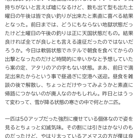
持ちがないと言えば嘘になるけど、数も出て型も出た土
曜日の午後は皆で良い釣りが出来たと素直に喜べる結果
となった。前日までは、どうにもならない地獄状態だっ
たけど土曜日の午後の釣りは正に天国状態だもの。結果
良ければ全てが良しとも言える遠征だったのではないだ
ろうか。今日は軟弱状態でホテルで朝食を食べてからの
出撃となったのだけど時間的に辛いかなと予想していた
ら案の定、アタリのアの字もない状態。まあ、前日で満
足出来たからという事で昼過ぎに空港へ送迎。昼食を雑
談の後で解散し、ちょっとだけやってみようかと素直に
帰路につかないのが廃人なのかもしれん。昨日とはうっ
て変わって、雪が降る状態の寒さの中で何とか二匹。
一匹は50アップだった強烈に痩せている個体なので姿を
見るとちょっと幻滅気味。その割には引きはかなりのも
のだったけど、やはり太っているアメマスの方が僕は良