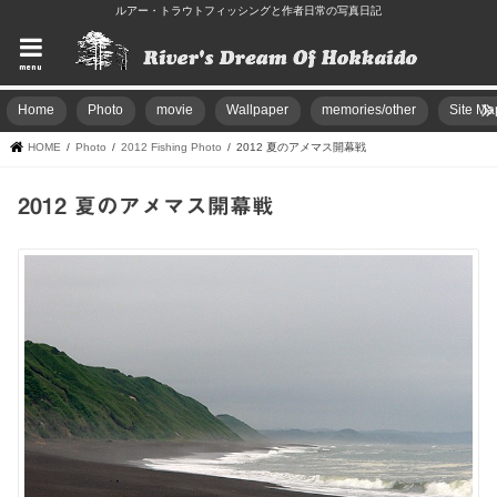
ルアー・トラウトフィッシングと作者日常の写真日記
menu
Home
Photo
movie
Wallpaper
memories/other
Site Ma
HOME
Photo
2012 Fishing Photo
2012 夏のアメマス開幕戦
2012 夏のアメマス開幕戦