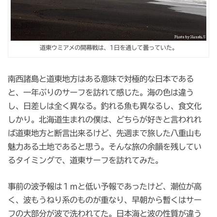
道東ウミアメの開幕戦は、1日を通して曇っていた。
南西諸島と道東地方はある意味で対極的な日本である
と、一年ぶりのサーフを訪れて感じた。海の色は違う
し、日差しは全く異なる。釣れる魚も異なるし、食文化
しかり。北海道生まれの僕は、どちらが好きと言われれ
ば道東地方と断言出来るけど、先週まで旅した八重山も
魅力ある土地であると思う。そんな旅の余韻を残してい
るタイミングで、道東サーフを訪れてみた。
事前の波予報は１ｍと低い予報であったけど、潮位が高
く、波もうねり系のものが重なり、早朝から暫くはサー
フの大部分が波で洗われてた。日本海と波の性質が違う