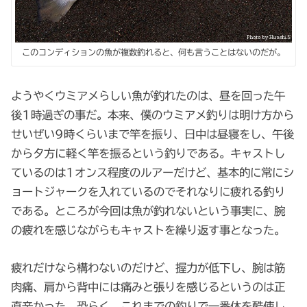
このコンディションの魚が複数釣れると、何も言うことはないのだが。
ようやくウミアメらしい魚が釣れたのは、昼を回った午
後1時過ぎの事だ。本来、僕のウミアメ釣りは明け方から
せいぜい9時くらいまで竿を振り、日中は昼寝をし、午後
から夕方に軽く竿を振るという釣りである。キャストし
ているのは1オンス程度のルアーだけど、基本的に常にシ
ョートジャークを入れているのでそれなりに疲れる釣り
である。ところが今回は魚が釣れないという事実に、腕
の疲れを感じながらもキャストを繰り返す事となった。
疲れだけなら構わないのだけど、握力が低下し、腕は筋
肉痛、肩から背中には痛みと張りを感じるというのは正
直辛かった。恐らく、これまでの釣りで一番体を酷使し