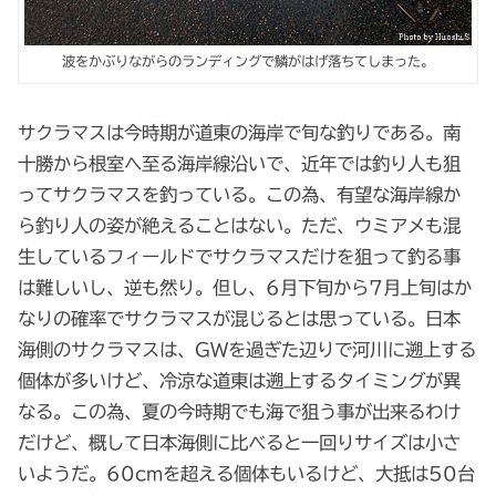
波をかぶりながらのランディングで鱗がはげ落ちてしまった。
サクラマスは今時期が道東の海岸で旬な釣りである。南
十勝から根室へ至る海岸線沿いで、近年では釣り人も狙
ってサクラマスを釣っている。この為、有望な海岸線か
ら釣り人の姿が絶えることはない。ただ、ウミアメも混
生しているフィールドでサクラマスだけを狙って釣る事
は難しいし、逆も然り。但し、6月下旬から7月上旬はか
なりの確率でサクラマスが混じるとは思っている。日本
海側のサクラマスは、GWを過ぎた辺りで河川に遡上する
個体が多いけど、冷涼な道東は遡上するタイミングが異
なる。この為、夏の今時期でも海で狙う事が出来るわけ
だけど、概して日本海側に比べると一回りサイズは小さ
いようだ。60cmを超える個体もいるけど、大抵は50台