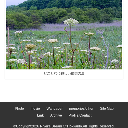
どことなく寂しい道東の夏
Photo
movie
Wallpaper
memories/other
Site Map
Link
Archive
Profile/Contact
©Copyright2026
River's Dream Of Hokkaido
.All Rights Reserved.