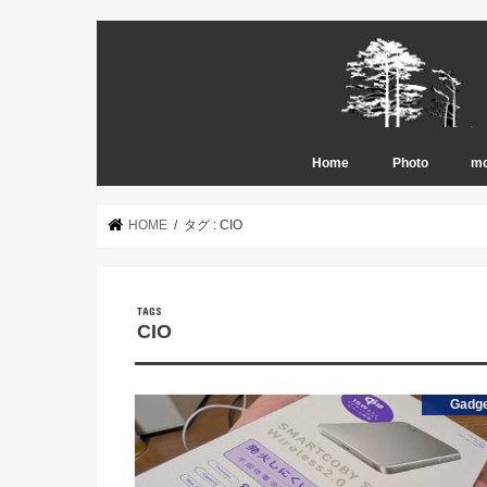
Home
Photo
mo
2026 Fishing Ph
2025 Fishing Ph
2024 Fishing Ph
2023 Fishing Ph
2022 Fishing Ph
2021 Fishing Ph
2020 Fishing Ph
2019 Fishing Ph
2018 Fishing Ph
2017 Fishing Ph
2016 Fishing Ph
2015 Fishing Ph
2014 Fishing Ph
2013 Fishing Ph
2012 Fishing Ph
2011 Fishing Ph
2010 Fishing Ph
2009 Fishing Ph
2008 Fishing Ph
Trip Photo（2
Trip Photo（20
Trip Photo（20
Trip Photo（-2
nature snap
HOME
タグ : CIO
CIO
Gadg