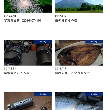
2016.7.10
2017.6.6
写真集更新（2016/07/10）
指の骨折その後
essay
essay
2017.1.21
2012.7.7
防湿庫というもの
釧路の夜…というか夕方
essay
essay