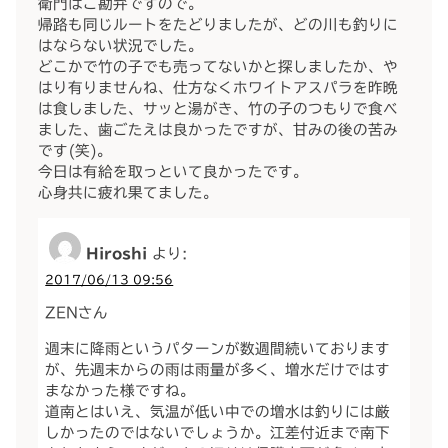
衛門はご勘弁ですので。
帰路も同じルートをたどりましたが、どの川も釣りに
はならない状況でした。
どこかで竹の子でも売ってないかと探しましたか、や
はり有りませんね、仕方なくホワイトアスパラを昨晩
は食しました、サッと湯がき、竹の子のつもりで食べ
ました、歯ごたえは良かったですが、甘みの後の苦み
です(笑)。
今日は有給を取っといて良かったです。
心身共に疲れ果てました。
Hiroshi
より:
2017/06/13 09:56
ZENさん
週末に降雨というパターンが数週間続いております
が、先週末からの雨は雨量が多く、増水だけではす
まなかった様ですね。
道南とはいえ、気温が低い中での増水は釣りには厳
しかったのではないでしょうか。江差付近まで南下