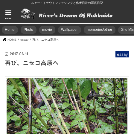
ルアー・トラウトフィッシングと作者日常の写真日記
menu
Home
Photo
movie
Wallpaper
memories/other
Site Ma
HOME
essay
再び、ニセコ高原へ
2017.06.11
essay
再び、ニセコ高原へ