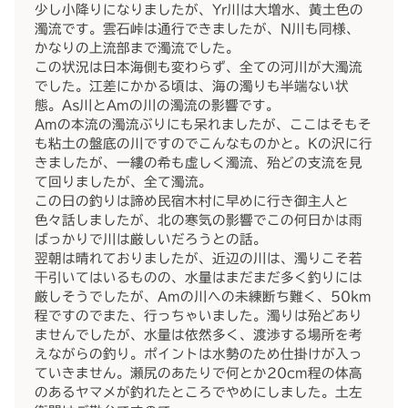
少し小降りになりましたが、Yr川は大増水、黄土色の
濁流です。雲石峠は通行できましたが、N川も同様、
かなりの上流部まで濁流でした。
この状況は日本海側も変わらず、全ての河川が大濁流
でした。江差にかかる頃は、海の濁りも半端ない状
態。As川とAmの川の濁流の影響です。
Amの本流の濁流ぶりにも呆れましたが、ここはそもそ
も粘土の盤底の川ですのでこんなものかと。Kの沢に行
きましたが、一縷の希も虚しく濁流、殆どの支流を見
て回りましたが、全て濁流。
この日の釣りは諦め民宿木村に早めに行き御主人と
色々話しましたが、北の寒気の影響でこの何日かは雨
ばっかりで川は厳しいだろうとの話。
翌朝は晴れておりましたが、近辺の川は、濁りこそ若
干引いてはいるものの、水量はまだまだ多く釣りには
厳しそうでしたが、Amの川への未練断ち難く、50km
程ですのでまた、行っちゃいました。濁りは殆どあり
ませんでしたが、水量は依然多く、渡渉する場所を考
えながらの釣り。ポイントは水勢のため仕掛けが入っ
ていきません。瀬尻のあたりで何とか20cm程の体高
のあるヤマメが釣れたところでやめにしました。土左