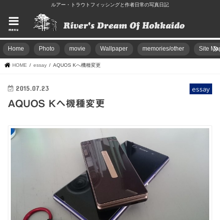
ルアー・トラウトフィッシングと作者日常の写真日記
menu
Home
Photo
movie
Wallpaper
memories/other
Site Ma
HOME
essay
AQUOS Kへ機種変更
2015.07.23
essay
AQUOS Kへ機種変更