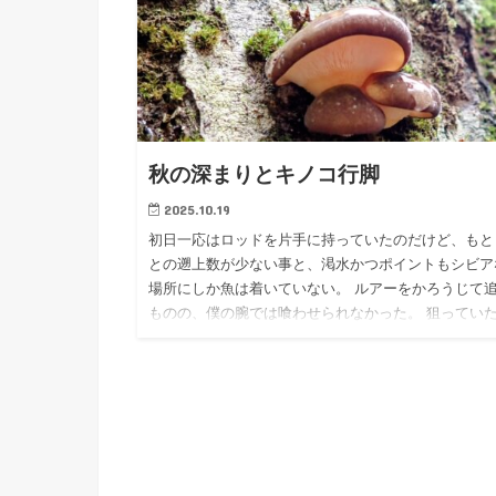
秋の深まりとキノコ行脚
2025.10.19
初日一応はロッドを片手に持っていたのだけど、もと
との遡上数が少ない事と、渇水かつポイントもシビア
場所にしか魚は着いていない。 ルアーをかろうじて
ものの、僕の腕では喰わせられなかった。 狙ってい
ノキタケもようや…